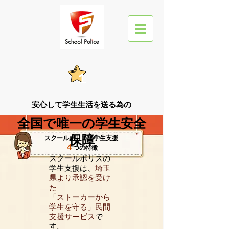
１
安心して学生生活を送る為の
全国で唯一の学生安全
保障
スクールポリスの学生支援
４
つの特徴
スクールポリスの
学生支援は、
埼玉
県より承認を受け
た
「ストーカーから
学生を守る」民間
支援サービス
で
す。